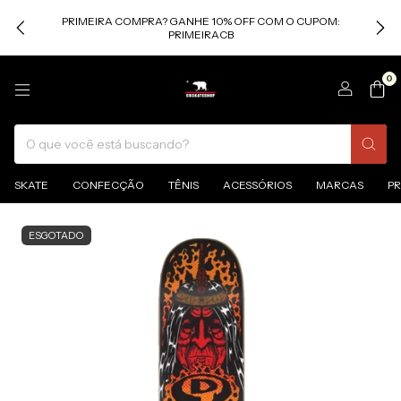
PRIMEIRA COMPRA? GANHE 10% OFF COM O CUPOM:
PRIMEIRACB
0
SKATE
CONFECÇÃO
TÊNIS
ACESSÓRIOS
MARCAS
P
ESGOTADO