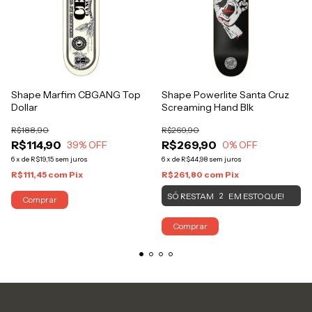
Shape Marfim CBGANG Top
Shape Powerlite Santa Cruz
Dollar
Screaming Hand Blk
R$188,90
R$269,90
R$114,90
R$269,90
39
% OFF
0
% OFF
6
x
de
R$19,15
sem juros
6
x
de
R$44,98
sem juros
R$111,45
com
Pix
R$261,80
com
Pix
SÓ RESTAM
EM ESTOQUE!
2
Comprar
Comprar