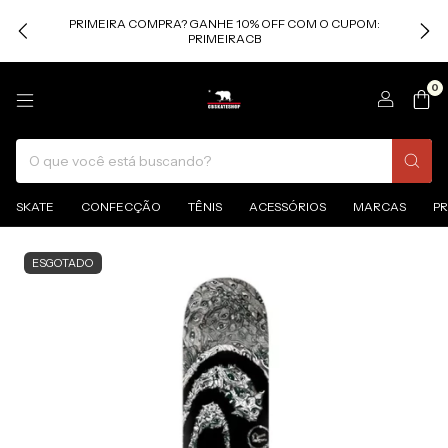
PRIMEIRA COMPRA? GANHE 10% OFF COM O CUPOM:
PRIMEIRACB
0
SKATE
CONFECÇÃO
TÊNIS
ACESSÓRIOS
MARCAS
P
ESGOTADO