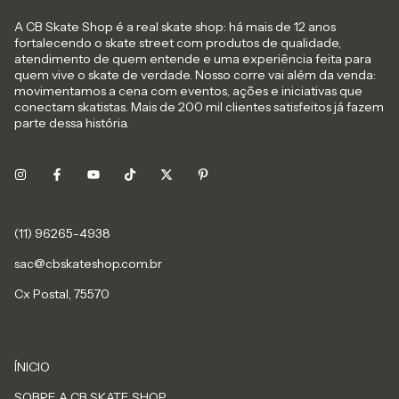
A CB Skate Shop é a real skate shop: há mais de 12 anos
fortalecendo o skate street com produtos de qualidade,
atendimento de quem entende e uma experiência feita para
quem vive o skate de verdade. Nosso corre vai além da venda:
movimentamos a cena com eventos, ações e iniciativas que
conectam skatistas. Mais de 200 mil clientes satisfeitos já fazem
parte dessa história.
sac@cbskateshop.com.br
Cx Postal, 75570
ÍNICIO
SOBRE A CB SKATE SHOP