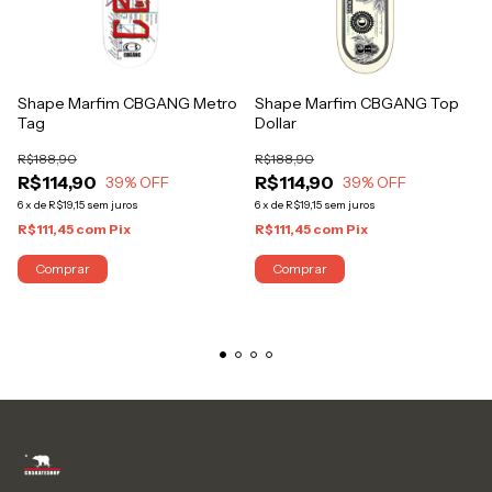
Shape Marfim CBGANG Metro
Shape Marfim CBGANG Top
Tag
Dollar
R$188,90
R$188,90
R$114,90
R$114,90
39
% OFF
39
% OFF
6
x
de
R$19,15
sem juros
6
x
de
R$19,15
sem juros
R$111,45
com
Pix
R$111,45
com
Pix
Comprar
Comprar