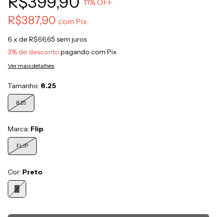
R$399,90
11
% OFF
R$387,90
com
Pix
6
x de
R$66,65
sem juros
3% de desconto
pagando com Pix
Ver mais detalhes
Tamanho:
8.25
8.25
Marca:
Flip
FLIP
Cor:
Preto