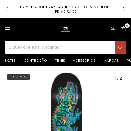
PRIMEIRA COMPRA? GANHE 10% OFF COM O CUPOM:
PRIMEIRACB
0
SKATE
CONFECÇÃO
TÊNIS
ACESSÓRIOS
MARCAS
P
ESGOTADO
1
/
2