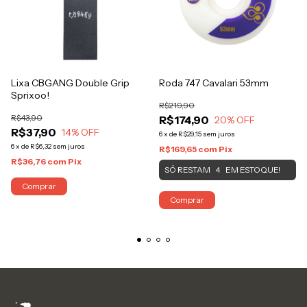
Lixa CBGANG Double Grip
Roda 747 Cavalari 53mm
Sprixoo!
R$219,90
R$43,90
R$174,90
20
% OFF
R$37,90
14
% OFF
6
x
de
R$29,15
sem juros
6
x
de
R$6,32
sem juros
R$169,65
com
Pix
R$36,76
com
Pix
SÓ RESTAM
EM ESTOQUE!
4
Comprar
Comprar