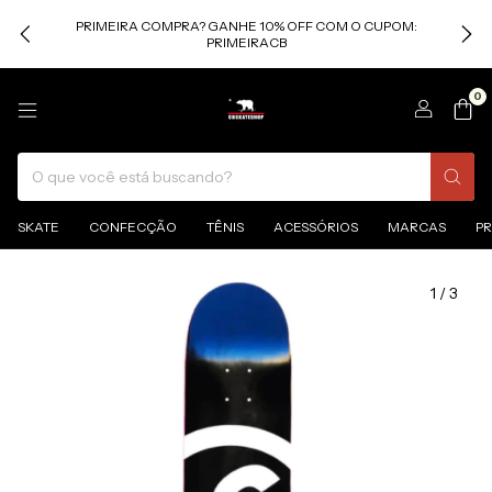
PRIMEIRA COMPRA? GANHE 10% OFF COM O CUPOM:
PRIMEIRACB
0
SKATE
CONFECÇÃO
TÊNIS
ACESSÓRIOS
MARCAS
P
1
/
3