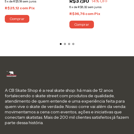
R$37,90
14
% OFF
5
x
de
R$5,18
sem juros
6
x
de
R$6,32
sem juros
R$25,12
com
Pix
R$36,76
com
Pix
Comprar
A CB Skate Shop é a real skate shop: há mais de 12 anos
fortalecendo o skate street com produtos de qualidade,
atendimento de quem entende e uma experiência feita para
quem vive o skate de verdade. Nosso corre vai além da venda:
movimentamos a cena com eventos, ações e iniciativas que
conectam skatistas. Mais de 200 mil clientes satisfeitos já fazem
parte dessa história.