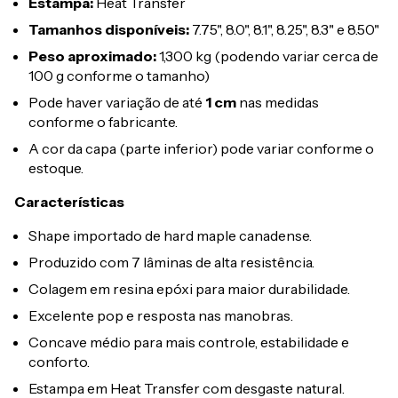
Estampa:
Heat Transfer
Tamanhos disponíveis:
7.75", 8.0", 8.1", 8.25", 8.3" e 8.50"
Peso aproximado:
1,300 kg (podendo variar cerca de
100 g conforme o tamanho)
Pode haver variação de até
1 cm
nas medidas
conforme o fabricante.
A cor da capa (parte inferior) pode variar conforme o
estoque.
Características
Shape importado de hard maple canadense.
Produzido com 7 lâminas de alta resistência.
Colagem em resina epóxi para maior durabilidade.
Excelente pop e resposta nas manobras.
Concave médio para mais controle, estabilidade e
conforto.
Estampa em Heat Transfer com desgaste natural.