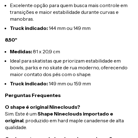
Excelente opção para quem busca mais controle em
transições e maior estabilidade durante curvas e
manobras.
Truck indicado:
144 mm ou 149 mm
8.50"
Medidas:
81 x 20,9 cm
Ideal para skatistas que priorizam estabilidade em
bowls, parks e no skate de rua moderno, oferecendo
maior contato dos pés com o shape.
Truck indicado:
149 mm ou 159 mm
Perguntas Frequentes
O shape é original Nineclouds?
Sim. Este é um
Shape Nineclouds importado e
original
, produzido em hard maple canadense de alta
qualidade.