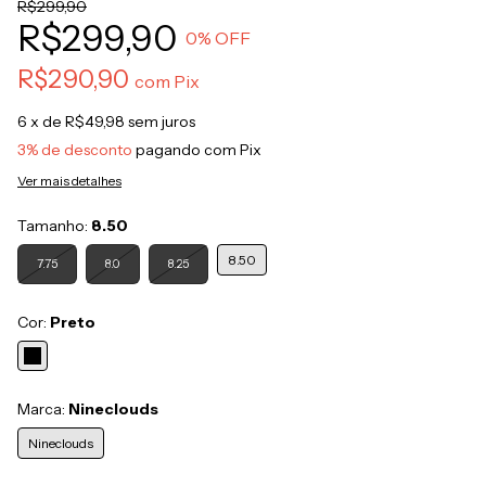
R$299,90
R$299,90
0
% OFF
R$290,90
com
Pix
6
x de
R$49,98
sem juros
3% de desconto
pagando com Pix
Ver mais detalhes
Tamanho:
8.50
8.50
7.75
8.0
8.25
Cor:
Preto
Marca:
Nineclouds
Nineclouds