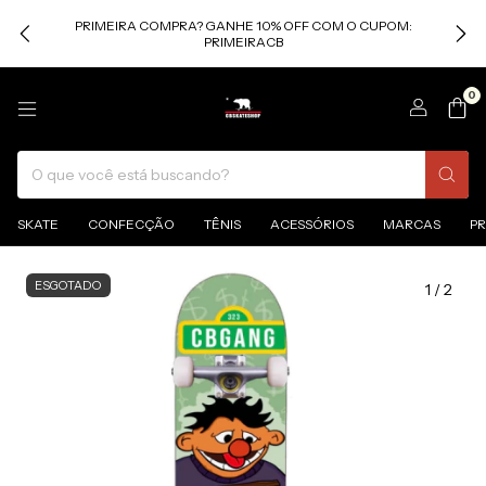
PRIMEIRA COMPRA? GANHE 10% OFF COM O CUPOM:
PRIMEIRACB
0
SKATE
CONFECÇÃO
TÊNIS
ACESSÓRIOS
MARCAS
P
ESGOTADO
1
/
2