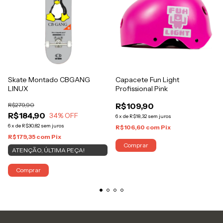
Skate Montado CBGANG
Capacete Fun Light
LINUX
Profissional Pink
R$279,90
R$109,90
R$184,90
34
% OFF
6
x
de
R$18,32
sem juros
6
x
de
R$30,82
sem juros
R$106,60
com
Pix
R$179,35
com
Pix
Comprar
ATENÇÃO, ÚLTIMA PEÇA!
Comprar