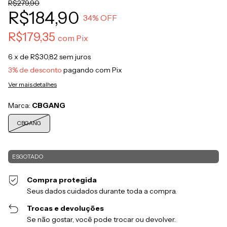
R$279,90
R$184,90
34
% OFF
R$179,35
com
Pix
6
x de
R$30,82
sem juros
3% de desconto
pagando com Pix
Ver mais detalhes
Marca:
CBGANG
CBGANG
Compra protegida
Seus dados cuidados durante toda a compra.
Trocas e devoluções
Se não gostar, você pode trocar ou devolver.