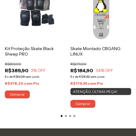
Kit Proteção Skate Black
Skate Montado CBGANG
Sheep PRO
LINUX
R$399,90
R$279,90
R$389,90
R$184,90
3
% OFF
34
% OFF
6
x
de
R$64,98
sem juros
6
x
de
R$30,82
sem juros
R$378,20
com
Pix
R$179,35
com
Pix
ATENÇÃO, ÚLTIMA PEÇA!
Comprar
Comprar