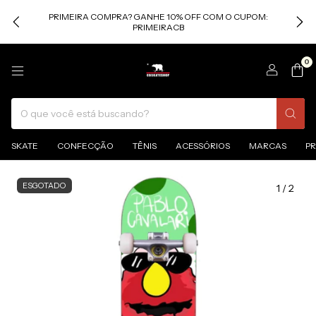
PRIMEIRA COMPRA? GANHE 10% OFF COM O CUPOM:
PRIMEIRACB
0
SKATE
CONFECÇÃO
TÊNIS
ACESSÓRIOS
MARCAS
P
ESGOTADO
1
/
2