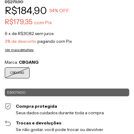
R$279,90
R$184,90
34
% OFF
R$179,35
com
Pix
6
x de
R$30,82
sem juros
3% de desconto
pagando com Pix
Ver mais detalhes
Marca:
CBGANG
CBGANG
Compra protegida
Seus dados cuidados durante toda a compra.
Trocas e devoluções
Se não gostar, você pode trocar ou devolver.