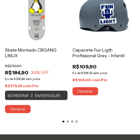
Skate Montado CBGANG
Capacete Fun Ligth
LINUX
Profissional Grey - Infantil
R$279,90
R$109,90
R$184,90
34
% OFF
6
x
de
R$18,32
sem juros
6
x
de
R$30,82
sem juros
R$106,60
com
Pix
R$179,35
com
Pix
Comprar
SÓ RESTAM
EM ESTOQUE!
2
Comprar