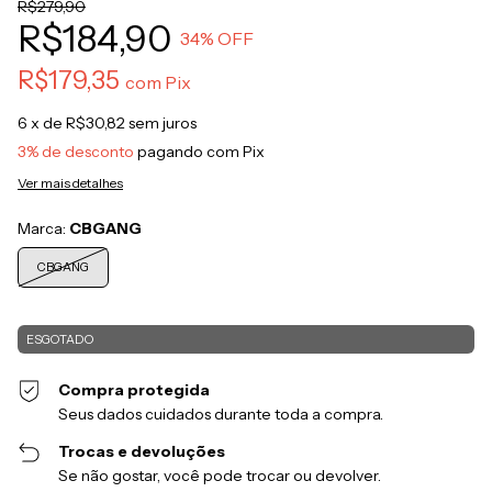
R$279,90
R$184,90
34
% OFF
R$179,35
com
Pix
6
x de
R$30,82
sem juros
3% de desconto
pagando com Pix
Ver mais detalhes
Marca:
CBGANG
CBGANG
Compra protegida
Seus dados cuidados durante toda a compra.
Trocas e devoluções
Se não gostar, você pode trocar ou devolver.