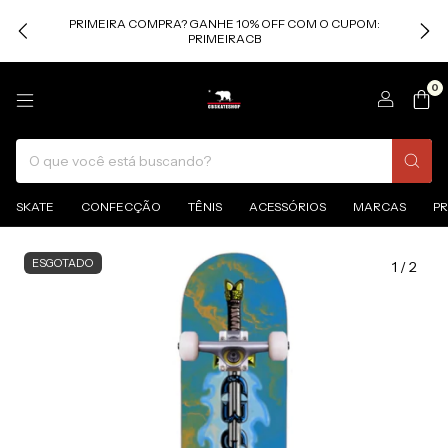
PRIMEIRA COMPRA? GANHE 10% OFF COM O CUPOM:
PRIMEIRACB
0
SKATE
CONFECÇÃO
TÊNIS
ACESSÓRIOS
MARCAS
P
ESGOTADO
1
/
2