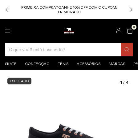
PRIMEIRA COMPRA? GANHE 10% OFF COM O CUPOM:
PRIMEIRACB
0
SKATE
CONFECÇÃO
TÊNIS
ACESSÓRIOS
MARCAS
P
ESGOTADO
1
/
4