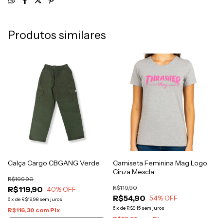
Produtos similares
Calça Cargo CBGANG Verde
Camiseta Feminina Mag Logo
Cinza Mescla
R$199,90
R$119,90
R$119,90
40
% OFF
R$54,90
54
% OFF
6
x
de
R$19,98
sem juros
6
x
de
R$9,15
sem juros
R$116,30
com
Pix