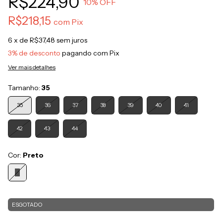
R$224,90
10
% OFF
R$218,15
com
Pix
6
x de
R$37,48
sem juros
3% de desconto
pagando com Pix
Ver mais detalhes
Tamanho:
35
35
36
37
38
39
40
41
42
43
44
Cor:
Preto