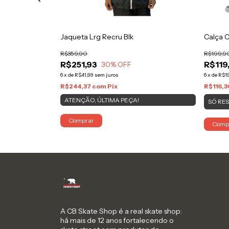
illiant Black
Jaqueta Lrg Recru Blk
Calça 
R$359,90
R$199,9
R$251,93
R$119
30
% OFF
6
x
de
R$41,99
sem juros
6
x
de
R$19
R$244,37
com
Pix
R$116,
ATENÇÃO, ÚLTIMA PEÇA!
SÓ RE
Comprar
Comp
A CB Skate Shop é a real skate shop:
há mais de 12 anos fortalecendo o