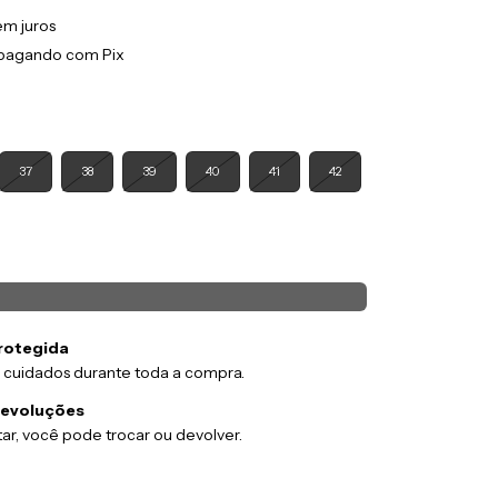
em juros
pagando com Pix
37
38
39
40
41
42
rotegida
 cuidados durante toda a compra.
devoluções
ar, você pode trocar ou devolver.