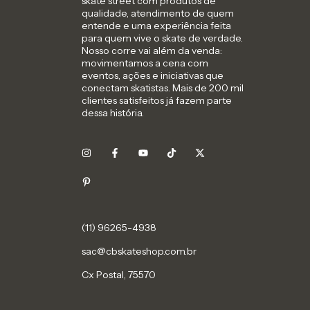
skate street com produtos de
qualidade, atendimento de quem
entende e uma experiência feita
para quem vive o skate de verdade.
Nosso corre vai além da venda:
movimentamos a cena com
eventos, ações e iniciativas que
conectam skatistas. Mais de 200 mil
clientes satisfeitos já fazem parte
dessa história.
sac@cbskateshop.com.br
Cx Postal, 75570