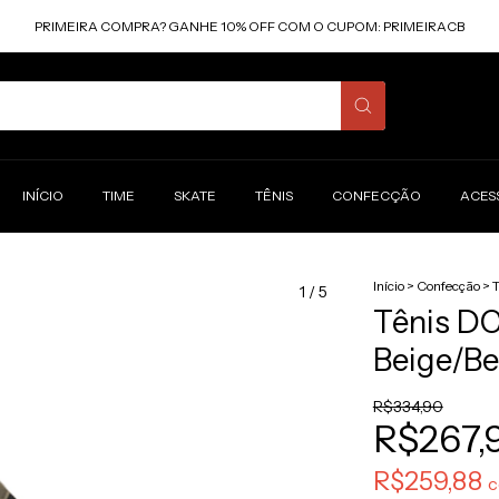
PRIMEIRA COMPRA? GANHE 10% OFF COM O CUPOM: PRIMEIRACB
INÍCIO
TIME
SKATE
TÊNIS
CONFECÇÃO
ACES
Início
>
Confecção
>
T
1
/
5
Tênis DC
Beige/B
R$334,90
R$267,
R$259,88