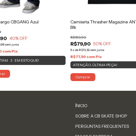
Cargo CBGANG Azul
Camiseta Thrasher Magazine A
Blk
0
R$159,90
,90
40
% OFF
R$79,90
50
% OFF
,98
sem juros
6
x
de
R$13,32
sem juros
30
com
Pix
R$77,50
com
Pix
STAM
EM ESTOQUE!
3
ATENÇÃO, ÚLTIMA PEÇA!
rar
Comprar
ÍNICIO
SOBRE A CB SKATE SHOP
PERGUNTAS FREQUENTES