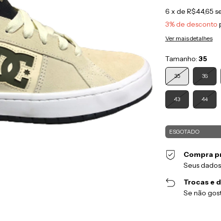
6
x de
R$44,65
s
3% de desconto
Ver mais detalhes
Tamanho:
35
35
36
43
44
Compra p
Seus dados
Trocas e 
Se não gost