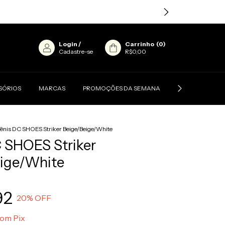
Login
/
Carrinho
(
0
)
Cadastre-se
R$0,00
SÓRIOS
MARCAS
PROMOÇÕES DA SEMANA
CONTATO
ênis DC SHOES Striker Beige/Beige/White
 SHOES Striker
eige/White
92
20
% OFF
com
Pix