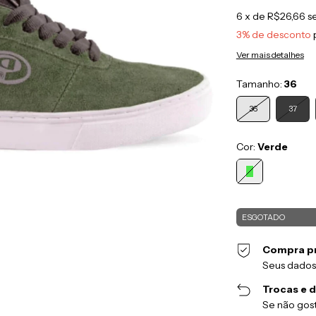
6
x de
R$26,66
s
3% de desconto
Ver mais detalhes
Tamanho:
36
36
37
Cor:
Verde
Compra p
Seus dados
Trocas e 
Se não gost