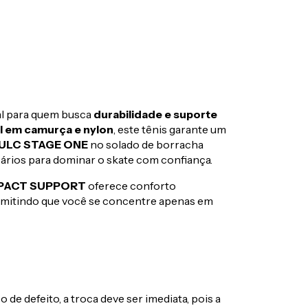
al para quem busca
durabilidade e suporte
l em camurça e nylon
, este tênis garante um
ULC STAGE ONE
no solado de borracha
ários para dominar o skate com confiança.
PACT SUPPORT
oferece conforto
rmitindo que você se concentre apenas em
de defeito, a troca deve ser imediata, pois a