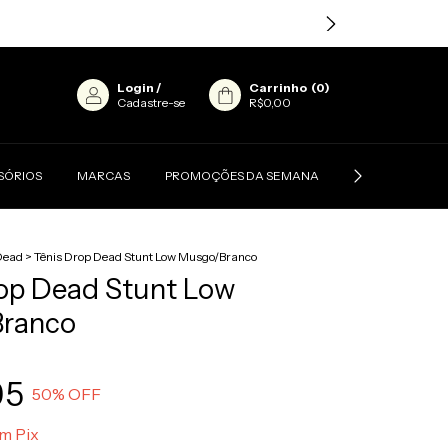
Login
/
Carrinho
(
0
)
Cadastre-se
R$0,00
SÓRIOS
MARCAS
PROMOÇÕES DA SEMANA
CONTATO
Dead
>
Tênis Drop Dead Stunt Low Musgo/Branco
op Dead Stunt Low
ranco
95
50
% OFF
om
Pix