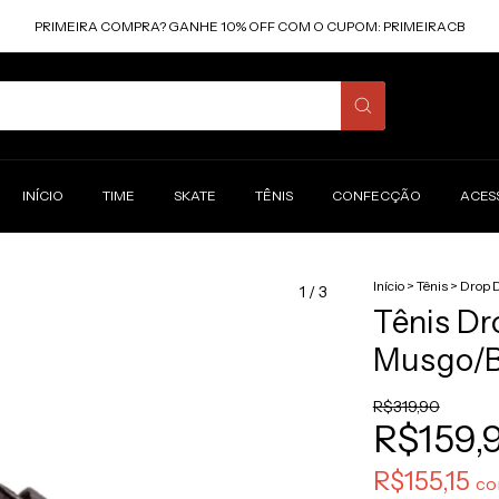
PRIMEIRA COMPRA? GANHE 10% OFF COM O CUPOM: PRIMEIRACB
INÍCIO
TIME
SKATE
TÊNIS
CONFECÇÃO
ACES
Início
>
Tênis
>
Drop 
1
/
3
Tênis Dr
Musgo/B
R$319,90
R$159,
R$155,15
c