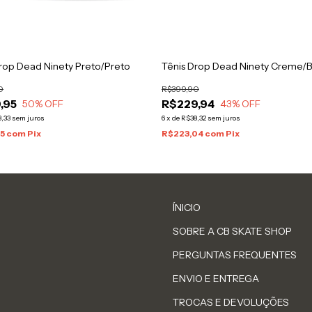
rop Dead Ninety Preto/Preto
Tênis Drop Dead Ninety Creme/
0
R$399,90
,95
R$229,94
50
% OFF
43
% OFF
,33
sem juros
6
x
de
R$38,32
sem juros
95
com
Pix
R$223,04
com
Pix
ÍNICIO
SOBRE A CB SKATE SHOP
PERGUNTAS FREQUENTES
ENVIO E ENTREGA
TROCAS E DEVOLUÇÕES