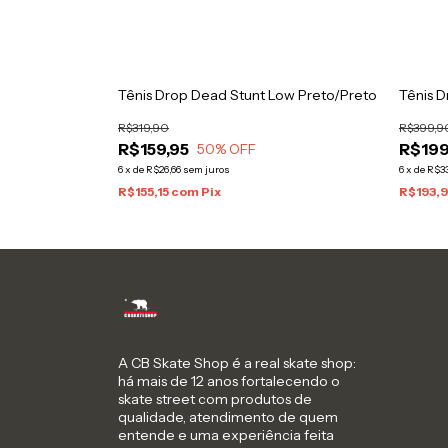
co
Tênis Drop Dead Stunt Low Preto/Preto
Tênis D
R$319,90
R$399,9
R$159,95
R$199
50
% OFF
6
x
de
R$26,66
sem juros
6
x
de
R$33
R$155,15
com
Pix
R$193,
A CB Skate Shop é a real skate shop:
há mais de 12 anos fortalecendo o
skate street com produtos de
qualidade, atendimento de quem
entende e uma experiência feita