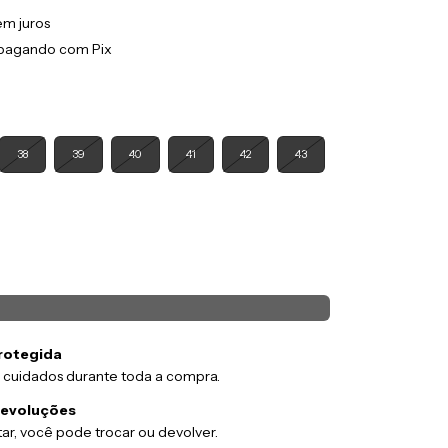
em juros
pagando com Pix
38
39
40
41
42
43
rotegida
 cuidados durante toda a compra.
devoluções
ar, você pode trocar ou devolver.