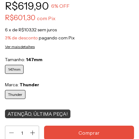
R$619,90
6
% OFF
R$601,30
com
Pix
6
x de
R$103,32
sem juros
3% de desconto
pagando com Pix
Ver mais detalhes
Tamanho:
147mm
147mm
Marca:
Thunder
Thunder
ATENÇÃO, ÚLTIMA PEÇA!