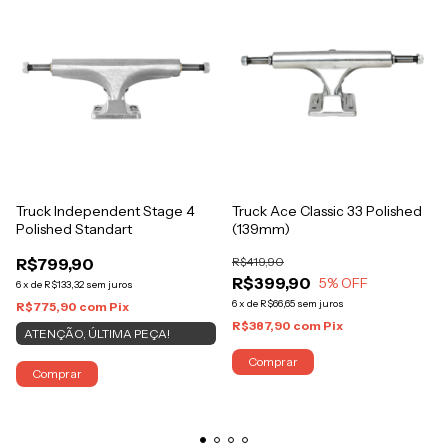
Truck Independent Stage 4
Truck Ace Classic 33 Polished
Polished Standart
(139mm)
R$799,90
R$419,90
R$399,90
5
% OFF
6
x
de
R$133,32
sem juros
6
x
de
R$66,65
sem juros
R$775,90
com
Pix
R$387,90
com
Pix
ATENÇÃO, ÚLTIMA PEÇA!
Comprar
Comprar