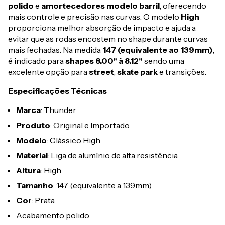
polido
e
amortecedores modelo barril
, oferecendo
mais controle e precisão nas curvas. O modelo
High
proporciona melhor absorção de impacto e ajuda a
evitar que as rodas encostem no shape durante curvas
mais fechadas. Na medida
147 (equivalente ao 139mm)
,
é indicado para
shapes 8.00" à 8.12"
sendo uma
excelente opção para
street
,
skate park
e transições.
Especificações Técnicas
Marca
: Thunder
Produto
: Original e Importado
Modelo
: Clássico High
Material
: Liga de alumínio de alta resistência
Altura
: High
Tamanho
: 147 (equivalente a 139mm)
Cor
: Prata
Acabamento polido