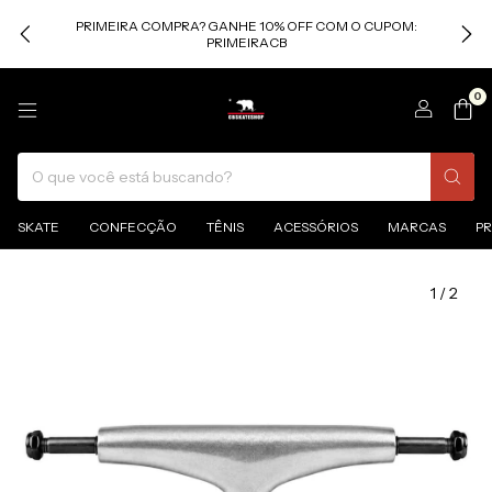
PRIMEIRA COMPRA? GANHE 10% OFF COM O CUPOM:
PRIMEIRACB
0
SKATE
CONFECÇÃO
TÊNIS
ACESSÓRIOS
MARCAS
P
1
/
2