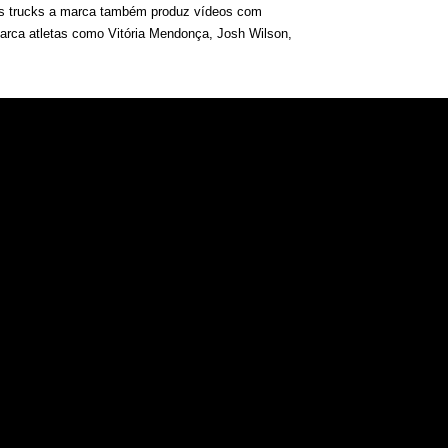
es
trucks
a marca também produz vídeos com
marca atletas como Vitória Mendonça, Josh Wilson,