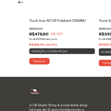
ished (139mm)
Truck Ace AF1 33 Polished (139MM)
Truck S
R$499,90
R$399,9
R$479,90
R$339
4
% OFF
6
x
de
R$79,98
sem juros
6
x
de
R$56
R$465,50
com
Pix
R$329,
ATENÇÃO, ÚLTIMA PEÇA!
SÓ RE
Comprar
Comp
A CB Skate Shop é a real skate shop:
há mais de 12 anos fortalecendo o