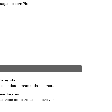
pagando com Pix
m
rotegida
 cuidados durante toda a compra.
devoluções
ar, você pode trocar ou devolver.