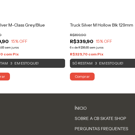
ilver M-Class Grey/Blue
Truck Silver M Hollow Blk 129mm
0
R$399,90
,90
R$339,90
15
% OFF
15
% OFF
,65
sem juros
6
x
de
R$56,65
sem juros
70
com
Pix
R$329,70
com
Pix
STAM
EM ESTOQUE!
SÓ RESTAM
EM ESTOQUE!
3
3
rar
ÍNICIO
SOBRE A CB SKATE SHOP
PERGUNTAS FREQUENTES