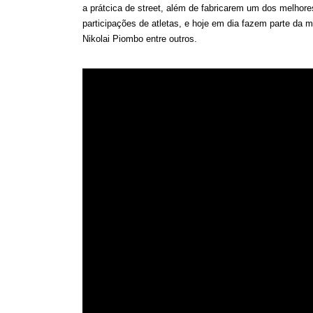
a
prátcica
de
street
, além de fabricarem um dos melhor
participações de atletas, e hoje em dia fazem parte da 
Nikolai Piombo entre outros.