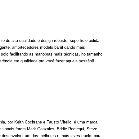
nio de alta qualidade e design robusto, superfície polida
egante, amortecedores modelo barril dando mais
o solo facilitando as manobras mais técnicas, no tamanho
ferência em qualidade
pra
você fazer aquela
sessão!!
nia, por Keith Cochrane e Fausto
Vitello
, é uma marca
fissionais foram Mark Gonzales, Eddie
Reategui
, Steve
e desenvolver um dos melhores e mais leves
trucks
para