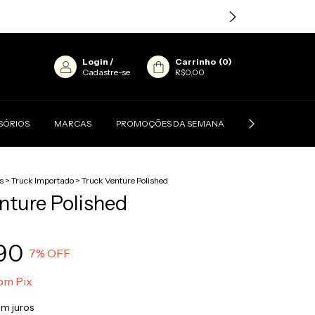
Login
/
Carrinho
(
0
)
Cadastre-se
R$0,00
SÓRIOS
MARCAS
PROMOÇÕES DA SEMANA
CONTATO
s
>
Truck Importado
>
Truck Venture Polished
nture Polished
90
7
% OFF
om
Pix
m juros