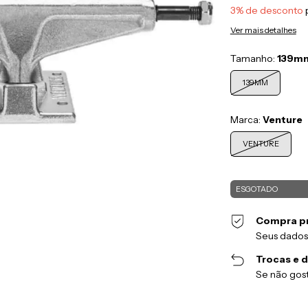
3% de desconto
Ver mais detalhes
Tamanho:
139m
139MM
Marca:
Venture
VENTURE
Compra p
Seus dados
Trocas e 
Se não gost