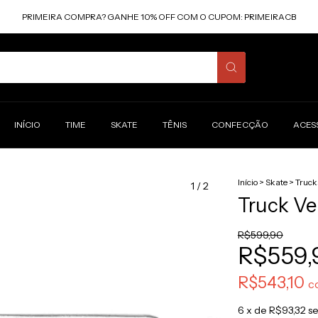
PRIMEIRA COMPRA? GANHE 10% OFF COM O CUPOM: PRIMEIRACB
INÍCIO
TIME
SKATE
TÊNIS
CONFECÇÃO
ACES
Início
>
Skate
>
Truck
1
/
2
Truck Ve
R$599,90
R$559,
R$543,10
c
6
x de
R$93,32
se