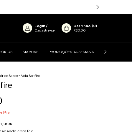
Login
/
Carrinho
(
0
)
Cadastre-se
R$0,00
SÓRIOS
MARCAS
PROMOÇÕES DA SEMANA
CONTATO
órios Skate
>
Vela Spitfire
fire
0
m
Pix
 juros
pagando com Pix