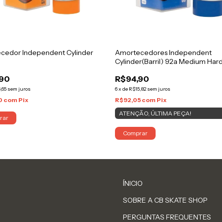
cedor Independent Cylinder
Amortecedores Independent
Cylinder(Barril) 92a Medium Har
,90
R$94,90
,65
sem juros
6
x
de
R$15,82
sem juros
0
com
Pix
R$92,05
com
Pix
ATENÇÃO, ÚLTIMA PEÇA!
rar
Comprar
ÍNICIO
SOBRE A CB SKATE SHOP
PERGUNTAS FREQUENTES