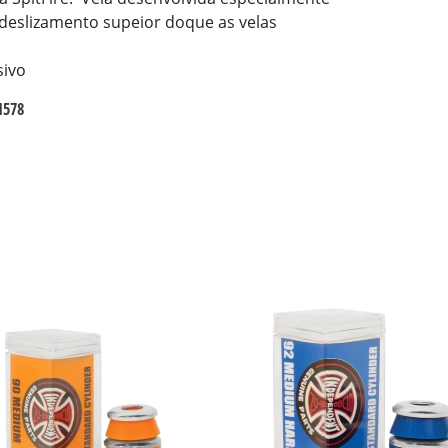
deslizamento supeior doque as velas
sivo
1578