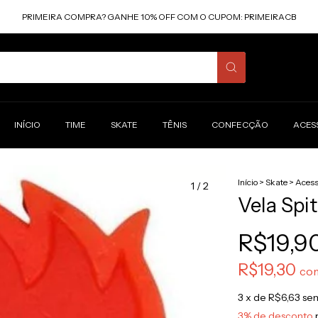
PRIMEIRA COMPRA? GANHE 10% OFF COM O CUPOM: PRIMEIRACB
INÍCIO
TIME
SKATE
TÊNIS
CONFECÇÃO
ACES
Início
>
Skate
>
Acess
1
/
2
Vela Spit
R$19,9
R$19,30
co
3
x de
R$6,63
sem
3% de desconto