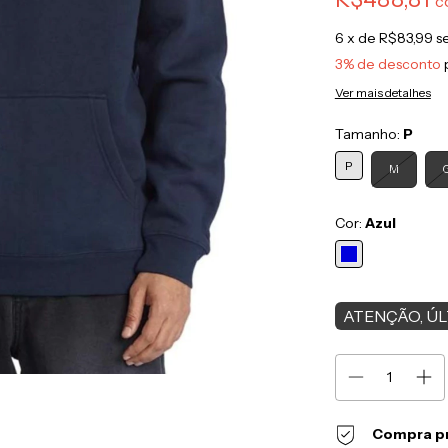
c
6
x de
R$83,99
s
3% de desconto
Ver mais detalhes
Tamanho:
P
P
M
Cor:
Azul
ATENÇÃO, ÚL
Compra p