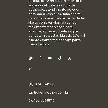
há mais de 12 anos fortalecendo o
skate street com produtos de
qualidade, atendimento de quem
entende e uma experiência feita
para quem vive o skate de verdade.
Nosso corre vai além da venda:
movimentamos a cena com
eventos, ações e iniciativas que
conectam skatistas. Mais de 200 mil
clientes satisfeitos já fazem parte
dessa história.
sac@cbskateshop.com.br
Cx Postal, 75570