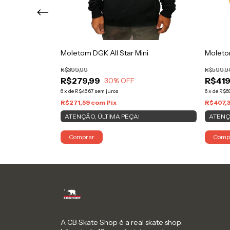
CA Black
Moletom DGK All Star Mini
Moletom
R$399,99
R$599,9
R$279,99
R$419
30
% OFF
6
x
de
R$46,67
sem juros
6
x
de
R$6
R$271,59
com
Pix
R$407,
ATENÇÃO, ÚLTIMA PEÇA!
ATENÇ
Comprar
Comp
A CB Skate Shop é a real skate shop: