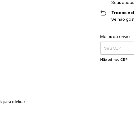
Seus dados
Trocas e 
Se não gost
Entregas para o CEP
Meios de envio
Não sei meu CEP
ds
para celebrar