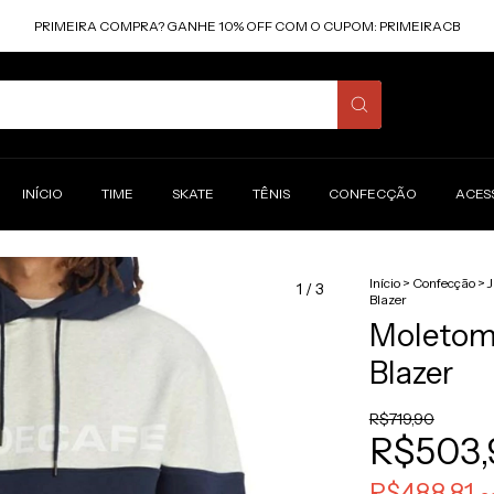
PRIMEIRA COMPRA? GANHE 10% OFF COM O CUPOM: PRIMEIRACB
INÍCIO
TIME
SKATE
TÊNIS
CONFECÇÃO
ACES
Início
>
Confecção
>
J
1
/
3
Blazer
Moletom
Blazer
R$719,90
R$503,
R$488,81