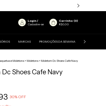
Login
/
Carrinho
(
0
)
Cadastre-se
R$0,00
SÓRIOS
MARCAS
PROMOÇÕES DA SEMANA
CONTATO
aquetas e Moletons
>
Moletons
>
Moletom Dc Shoes Cafe Navy
 Dc Shoes Cafe Navy
93
30
% OFF