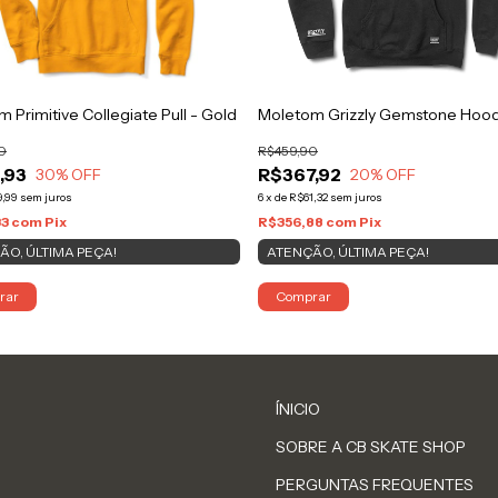
 Primitive Collegiate Pull - Gold
Moletom Grizzly Gemstone Hood
0
R$459,90
,93
R$367,92
30
% OFF
20
% OFF
9,99
sem juros
6
x
de
R$61,32
sem juros
33
com
Pix
R$356,88
com
Pix
ÃO, ÚLTIMA PEÇA!
ATENÇÃO, ÚLTIMA PEÇA!
rar
Comprar
ÍNICIO
SOBRE A CB SKATE SHOP
PERGUNTAS FREQUENTES