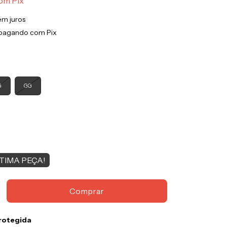
om
Pix
em juros
pagando com Pix
G
GG
TIMA PEÇA!
rotegida