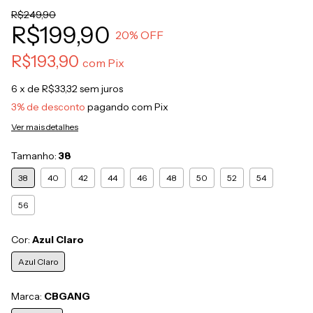
R$249,90
R$199,90
20
% OFF
R$193,90
com
Pix
6
x de
R$33,32
sem juros
3% de desconto
pagando com Pix
Ver mais detalhes
Tamanho:
38
38
40
42
44
46
48
50
52
54
56
Cor:
Azul Claro
Azul Claro
Marca:
CBGANG