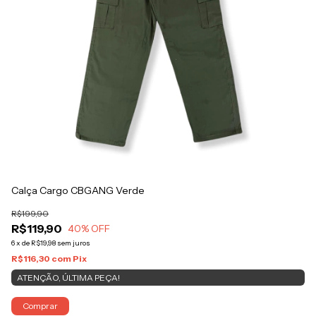
Calça Cargo CBGANG Verde
C
R$199,90
R$
R$119,90
R
40
% OFF
6
x
de
R$19,98
sem juros
6
x
R$116,30
com
Pix
R$
ATENÇÃO, ÚLTIMA PEÇA!
S
Comprar