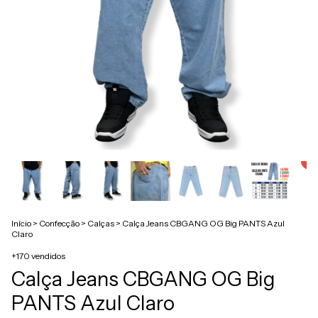
Início
>
Confecção
>
Calças
>
Calça Jeans CBGANG OG Big PANTS Azul
Claro
+170 vendidos
Calça Jeans CBGANG OG Big
PANTS Azul Claro