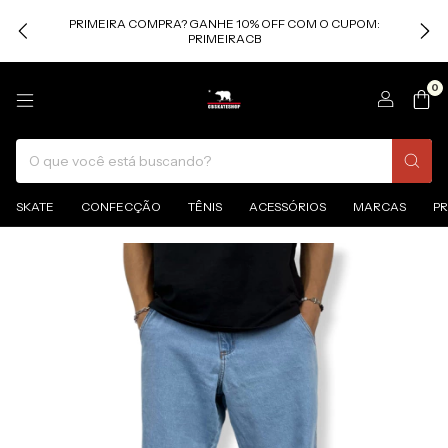
PRIMEIRA COMPRA? GANHE 10% OFF COM O CUPOM:
PRIMEIRACB
0
SKATE
CONFECÇÃO
TÊNIS
ACESSÓRIOS
MARCAS
P