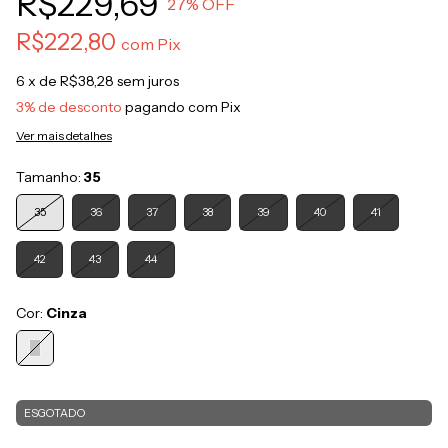
R$229,69
27
% OFF
R$222,80
com
Pix
6
x de
R$38,28
sem juros
3% de desconto
pagando com Pix
Ver mais detalhes
Tamanho:
35
35
36
37
38
39
40
41
42
43
44
Cor:
Cinza