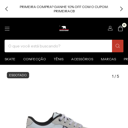
PRIMEIRA COMPRA? GANHE 10% OFF COM O CUPOM:
PRIMEIRACB
0
SKATE
CONFECÇÃO
TÊNIS
ACESSÓRIOS
MARCAS
P
ESGOTADO
1
/
5