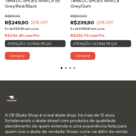
Tênis DC SHOES Anvil La
Tênis DC SHOES Anvil LA SE
Grey/Gum
Grey/Red/Black
R$309,90
R$319,90
R$239,90
R$249,90
23
% OFF
22
% OFF
6
x
de
R$39,98
sem juros
6
x
de
R$41,65
sem juros
R$232,70
com
Pix
R$242,40
com
Pix
ATENÇÃO, ÚLTIMA PEÇA!
ATENÇÃO, ÚLTIMA PEÇA!
Comprar
Comprar
A CB Skate Shop é a real skate shop: há mais de 12 anos
fortalecendo o skate street com produtos de qualidade,
atendimento de quem entende e uma experiência feita para
quem vive o skate de verdade. Nosso corre vai além da venda: