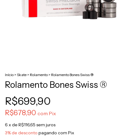
Início
>
Skate
>
Rolamento
>
Rolamento Bones Swiss ®
Rolamento Bones Swiss ®
R$699,90
R$678,90
com
Pix
6
x de
R$116,65
sem juros
3% de desconto
pagando com Pix