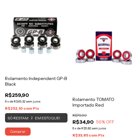
Rolamento Independent GP-B
Black
R$259,90
Rolamento TOMATO
6
x
de
R$43,32
sem juros
Importado Red
R$252,10
com
Pix
R$79,90
SÓ RESTAM
EM ESTOQUE!
2
R$34,90
56
% OFF
6
x
de
R$5,82
sem juros
Comprar
R$33,85
com
Pix