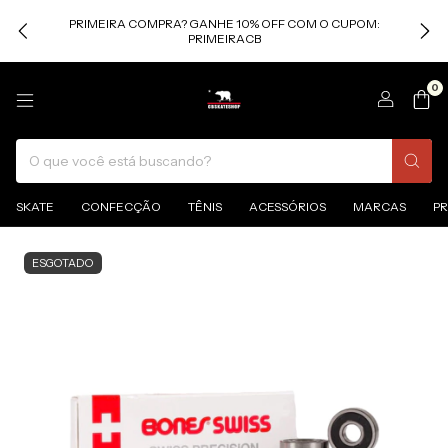
PRIMEIRA COMPRA? GANHE 10% OFF COM O CUPOM:
PRIMEIRACB
0
SKATE
CONFECÇÃO
TÊNIS
ACESSÓRIOS
MARCAS
P
ESGOTADO