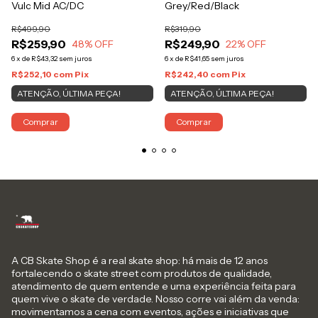
Vulc Mid AC/DC
Grey/Red/Black
R$499,90
R$319,90
R$259,90
R$249,90
48
% OFF
22
% OFF
6
x
de
R$43,32
sem juros
6
x
de
R$41,65
sem juros
R$252,10
com
Pix
R$242,40
com
Pix
ATENÇÃO, ÚLTIMA PEÇA!
ATENÇÃO, ÚLTIMA PEÇA!
Comprar
Comprar
A CB Skate Shop é a real skate shop: há mais de 12 anos
fortalecendo o skate street com produtos de qualidade,
atendimento de quem entende e uma experiência feita para
quem vive o skate de verdade. Nosso corre vai além da venda:
movimentamos a cena com eventos, ações e iniciativas que