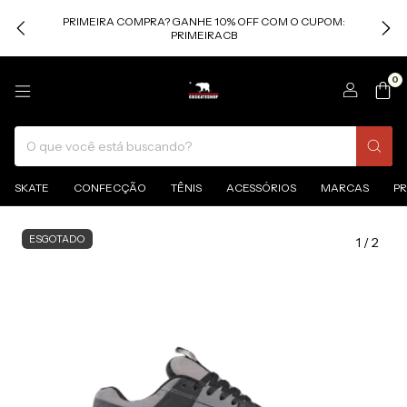
PRIMEIRA COMPRA? GANHE 10% OFF COM O CUPOM:
PRIMEIRACB
0
SKATE
CONFECÇÃO
TÊNIS
ACESSÓRIOS
MARCAS
P
ESGOTADO
1
/
2